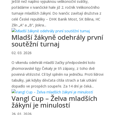
Ještě než naplno vypuknou velikonoční svátky,
pořádáme v ivančické hale již 2. ročník Velikonočního
turnaje mladších žákyní. Do Ivančic zavítají družstva z
celé České republiky – DHK Baník Most, SK Bílina, HC
Zlín „A“ a „B“, Jiskra...
Mladší žákyně odehrály první
soutěžní turnaj
02. 03. 2026
O víkendu odehráli mladší žačky předposlední kolo
jihomoravské ligy Čekaly je tři zápasy, z toho dvě
povinná vítězství. Cíl byl splněn na jedničku. Proti lídrovi
tabulky, jak kdyby děvčata cítila strach a tak utkání
dopadlo ve prospěch soupeře. Za 14 dní je čeká...
Vangl Cup – Želva mladších
žákyní je minulostí
26. 01. 2026