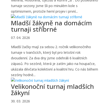
Měnína, Hodonína, Újezdu a Kuřimi „B“. Do posledního
turnaje sezony jsme šli po minulém kole s
optimismem, protože herní projev i první...
Mladší žákyně na domácím
turnaji stříbrné
07. 04. 2026
Mladší žačky mají za sebou 2. ročník velikonočního
turnaje v Ivančicích, který byl pro letošní rok
dvoudenní. Za dva dny jsme odehráli 6 kvalitních
zápasů. Po sezóně, která je zatím jako na houpačce,
ukázala děvčata kolektivní a kvalitní hru. Co nás během
sezóny hodně...
Velikonoční turnaj mladších
žákyní
30. 03. 2026