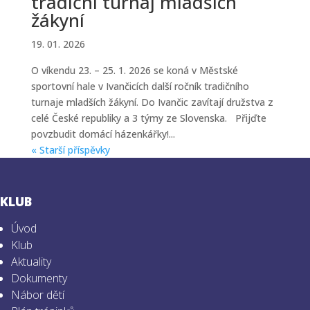
tradiční turnaj mladších
žákyní
19. 01. 2026
O víkendu 23. – 25. 1. 2026 se koná v Městské
sportovní hale v Ivančicích další ročník tradičního
turnaje mladších žákyní. Do Ivančic zavítají družstva z
celé České republiky a 3 týmy ze Slovenska. Přijďte
povzbudit domácí házenkářky!...
« Starší příspěvky
KLUB
Úvod
Klub
Aktuality
Dokumenty
Nábor dětí