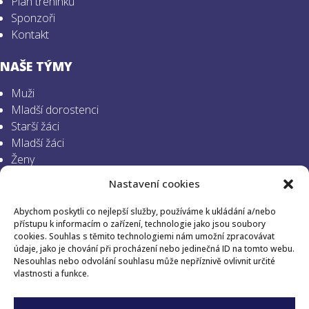
Plán tréninků
Sponzoři
Kontakt
NAŠE TÝMY
Muži
Mladší dorostenci
Starší žáci
Mladší žáci
Ženy
Mladší dorostenky
Nastavení cookies
Starší žákyně
Mladší žákyně
Abychom poskytli co nejlepší služby, používáme k ukládání a/nebo
Minižactvo
přístupu k informacím o zařízení, technologie jako jsou soubory
cookies. Souhlas s těmito technologiemi nám umožní zpracovávat
údaje, jako je chování při procházení nebo jedinečná ID na tomto webu.
SLEDUJTE NÁS
Nesouhlas nebo odvolání souhlasu může nepříznivě ovlivnit určité
vlastnosti a funkce.