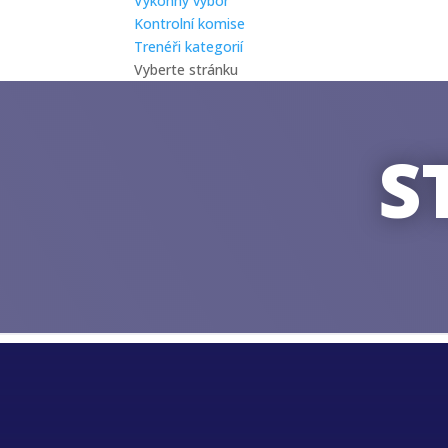
Výkonný výbor
Kontrolní komise
Trenéři kategorií
Vyberte stránku
S