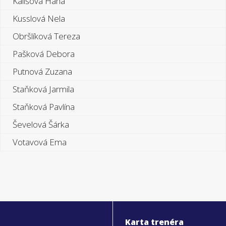
Kališová Hana
Kusslová Nela
Obršlíková Tereza
Pašková Debora
Putnová Zuzana
Staňková Jarmila
Staňková Pavlína
Ševelová Šárka
Votavová Ema
Karta trenéra