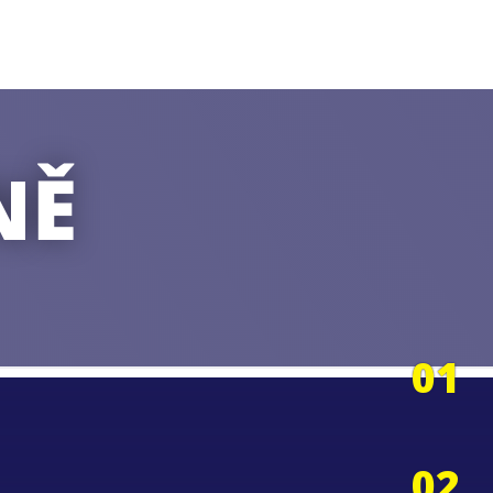
NĚ
01
02