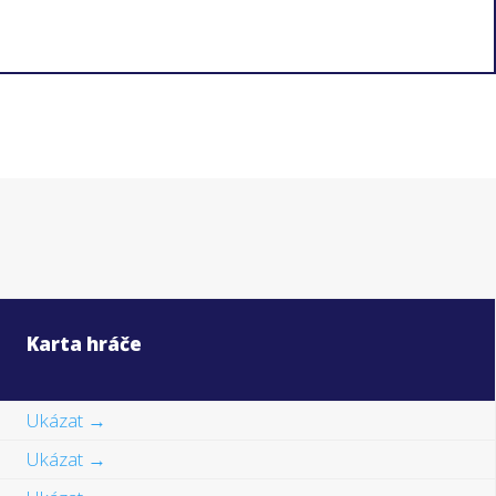
Karta hráče
Ukázat →
Ukázat →