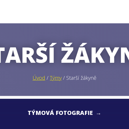
TARŠÍ ŽÁKY
Úvod
/
Týmy
/ Starší žákyně
TÝMOVÁ FOTOGRAFIE →