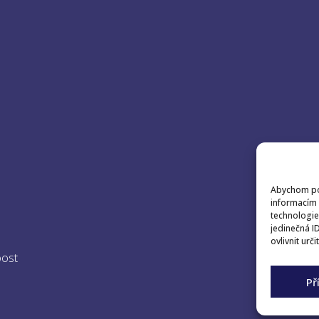
Abychom pos
informacím 
technologie
jedinečná I
ovlivnit urči
oost
Př