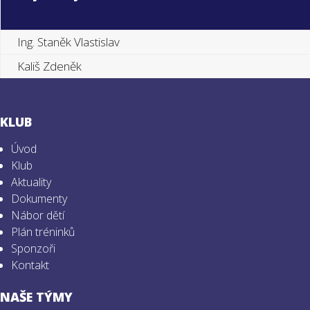
Ing. Staněk Vlastislav
Kališ Zdeněk
KLUB
Úvod
Klub
Aktuality
Dokumenty
Nábor dětí
Plán tréninků
Sponzoři
Kontakt
NAŠE TÝMY