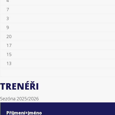
4
7
3
9
20
17
15
13
TRENÉŘI
Sezóna 2025/2026
Příjmení+jméno