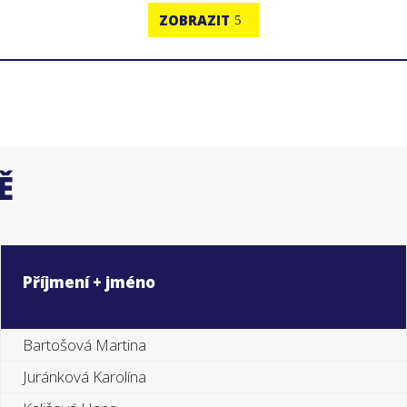
ZOBRAZIT
Ě
Příjmení + jméno
Bartošová Martina
Juránková Karolína