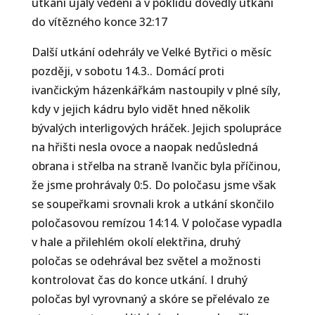
utkání ujaly vedení a v poklidu dovedly utkání
do vítězného konce 32:17
Další utkání odehrály ve Velké Bytřici o měsíc
později, v sobotu 14.3.. Domácí proti
ivančickým házenkářkám nastoupily v plné síly,
kdy v jejich kádru bylo vidět hned několik
bývalých interligových hráček. Jejich spolupráce
na hřišti nesla ovoce a naopak nedůsledná
obrana i střelba na straně Ivančic byla příčinou,
že jsme prohrávaly 0:5. Do poločasu jsme však
se soupeřkami srovnali krok a utkání skončilo
poločasovou remízou 14:14. V poločase vypadla
v hale a přilehlém okolí elektřina, druhý
poločas se odehrával bez světel a možnosti
kontrolovat čas do konce utkání. I druhý
poločas byl vyrovnaný a skóre se přelévalo ze