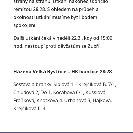
strany na stranu. Utkání nakonec skončilo
remízou 28:28. S ohledem na průběh a
okolnosti utkání musíme být i bodem
spokojení.
Další utkání čeká v neděli 22.3., kdy od 15:00
hod. nastoupí proti děvčatům ze Zubří.
Házená Velká Bystřice – HK Ivančice 28:28
Sestava a branky: Šiplová 1 – Krejčíková B. 7/1,
Chludová 2, Do 1, Kocábová 6/1, Kusslová,
Fraňková, Knotková 4, Urbanová 3, Hájková,
Krejčíková L. 4