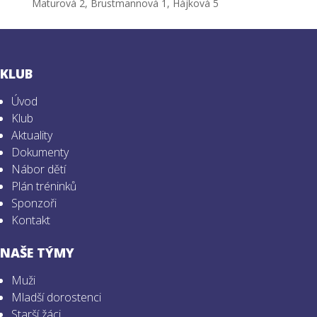
Maturová 2, Brustmannová 1, Hájková 5
KLUB
Úvod
Klub
Aktuality
Dokumenty
Nábor dětí
Plán tréninků
Sponzoři
Kontakt
NAŠE TÝMY
Muži
Mladší dorostenci
Starší žáci