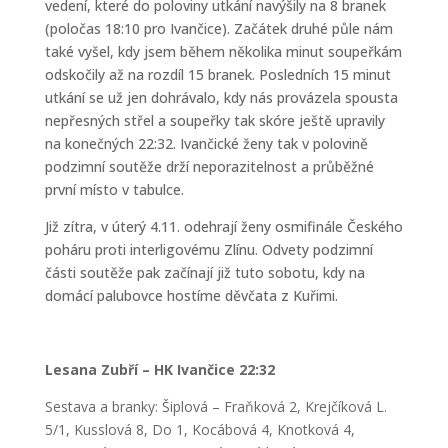
vedení, které do poloviny utkání navýšily na 8 branek
(poločas 18:10 pro Ivančice). Začátek druhé půle nám
také vyšel, kdy jsem během několika minut soupeřkám
odskočily až na rozdíl 15 branek. Posledních 15 minut
utkání se už jen dohrávalo, kdy nás provázela spousta
nepřesných střel a soupeřky tak skóre ještě upravily
na konečných 22:32. Ivančické ženy tak v polovině
podzimní soutěže drží neporazitelnost a průběžné
první místo v tabulce.
Již zítra, v úterý 4.11. odehrají ženy osmifinále Českého
poháru proti interligovému Zlínu. Odvety podzimní
části soutěže pak začínají již tuto sobotu, kdy na
domácí palubovce hostíme děvčata z Kuřimi.
Lesana Zubří – HK Ivančice 22:32
Sestava a branky: Šiplová – Fraňková 2, Krejčíková L.
5/1, Kusslová 8, Do 1, Kocábová 4, Knotková 4,