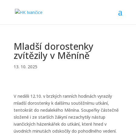
Mladší dorostenky
zvítězily v Měníně
13. 10. 2025
V neděli 12.10. v brzkých ranních hodinách vyrazily
mladší dorostenky k dalšímu soutěžnímu utkání,
tentokrát do nedalekého Měnína. Soupeřky částečně
složené i ze starších žákyní nezachytily nástup
ivančických házenkářek do utkání, které hned v
úvodních minutách odskočily do pohodlného vedení.