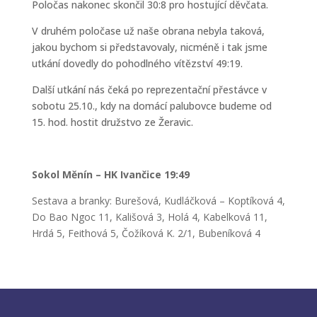
Poločas nakonec skončil 30:8 pro hostující děvčata.
V druhém poločase už naše obrana nebyla taková,
jakou bychom si představovaly, nicméně i tak jsme
utkání dovedly do pohodlného vítězství 49:19.
Další utkání nás čeká po reprezentační přestávce v
sobotu 25.10., kdy na domácí palubovce budeme od
15. hod. hostit družstvo ze Žeravic.
Sokol Měnín – HK Ivančice 19:49
Sestava a branky: Burešová, Kudláčková – Koptíková 4,
Do Bao Ngoc 11, Kališová 3, Holá 4, Kabelková 11,
Hrdá 5, Feithová 5, Čožíková K. 2/1, Bubeníková 4