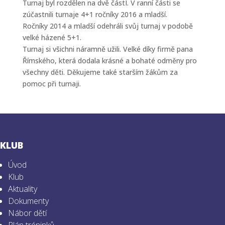
Turnaj byl rozdělen na dvě částI. V ranní části se
zúčastnili turnaje 4+1 ročníky 2016 a mladší.
Ročníky 2014 a mladší odehráli svůj turnaj v podobě
velké házené 5+1.
Turnaj si všichni náramně užili. Velké díky firmě pana
Římského, která dodala krásné a bohaté odměny pro
všechny děti. Děkujeme také starším žákům za
pomoc při turnaji.
KLUB
Úvod
Klub
Aktuality
Dokumenty
Nábor dětí