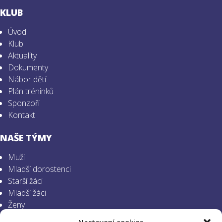
KLUB
Úvod
Klub
Aktuality
Dokumenty
Nábor dětí
Plán tréninků
Sponzoři
Kontakt
NAŠE TÝMY
Muži
Mladší dorostenci
Starší žáci
Mladší žáci
Ženy
Mladší dorostenky