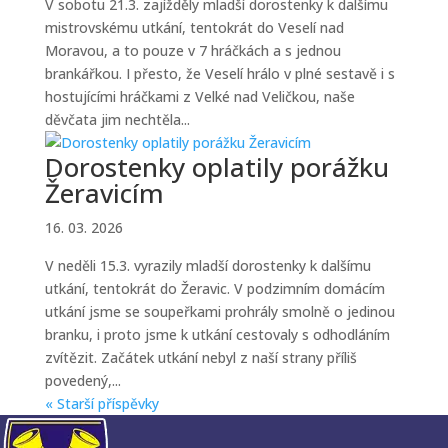
V sobotu 21.3. zajížděly mladší dorostenky k dalšímu
mistrovskému utkání, tentokrát do Veselí nad
Moravou, a to pouze v 7 hráčkách a s jednou
brankářkou. I přesto, že Veselí hrálo v plné sestavě i s
hostujícími hráčkami z Velké nad Veličkou, naše
děvčata jim nechtěla...
Dorostenky oplatily porážku
Žeravicím
16. 03. 2026
V neděli 15.3. vyrazily mladší dorostenky k dalšímu
utkání, tentokrát do Žeravic. V podzimním domácím
utkání jsme se soupeřkami prohrály smolně o jedinou
branku, i proto jsme k utkání cestovaly s odhodláním
zvítězit. Začátek utkání nebyl z naší strany příliš
povedený,...
« Starší příspěvky