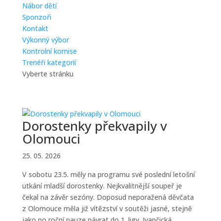
Nábor dětí
Sponzoři
Kontakt
Výkonný výbor
Kontrolní komise
Trenéři kategorií
Vyberte stránku
Dorostenky překvapily v
Olomouci
25. 05. 2026
V sobotu 23.5. měly na programu své poslední letošní
utkání mladší dorostenky. Nejkvalitnější soupeř je
čekal na závěr sezóny. Doposud neporažená děvčata
z Olomouce měla již vítězství v soutěži jasné, stejně
jako po roční pauze návrat do 1. ligy. Ivančická