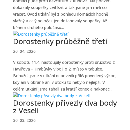
domácí půdě proti děvčatům z Kunovic. Na podzim
dokázaly soupeřky zvítězit a tak jsme jim měli co
vracet. Úvod utkání byl z pohledu domácích hodně
vlažný a celý poločas jen dotahovaly soupeřky. Až
během druhého poločasu...
Dorostenky průběžně třetí
20. 04. 2026
V sobotu 11.4. nastoupily dorostenky proti družstvo z
Havířova – Hrabůvky v boji o 2. místo v tabulce.
Bohužel jsme v utkání nepovedli příliš povedený výkon,
kdy ani v obraně ani v útoku to nebylo nejlepší. V
celém utkání jsme tahali za kratší konec a nakonec...
Dorostenky přivezly dva body
z Veselí
30. 03. 2026