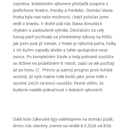
zejména kolektivním výkonem přetlačili soupeře z
Jindřichova Hradce, Poruby a Pardubic. Domácí Slavia
Praha byla nad naše možnosti, i když poločas jsme
vedli o branku. V druhé půli nás Slavia donutila k
chybám a zaslouženě vyhrála. Děvčatům za celý
turnaj patří pochvala za předvedený výkony na hřišti,
jak jsem psal již minule, z holek je výborná parta, holky
z SK Kuřim zapadly skvěle a tahle spolupráce nese
ovoce. Po kompletním 3.kole a tedy polovině soutěže
se držíme na průběžném 9. místě, zajíci se ale počítají
až po honu 🙂 . Přesto je patrný progres proti loňské
sezóně, již nyní máme tolik bodů jako jsme měli v
sezóně 24/25 na konci soutěže. Pevně věřím, že
budeme nadále pokračovat v dobrých výkonech.
Další kolo žákovské ligy odehrajeme na domácí půdě,
tímto Vás všechny zveme na neděli 8.3.2026 od 8:00.