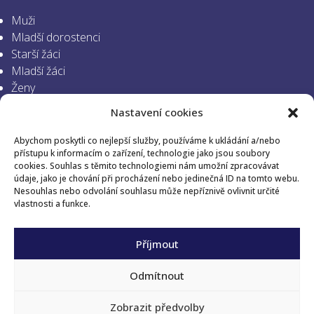
Muži
Mladší dorostenci
Starší žáci
Mladší žáci
Ženy
Mladší dorostenky
Nastavení cookies
Starší žákyně
Mladší žákyně
Abychom poskytli co nejlepší služby, používáme k ukládání a/nebo
Minižactvo
přístupu k informacím o zařízení, technologie jako jsou soubory
cookies. Souhlas s těmito technologiemi nám umožní zpracovávat
údaje, jako je chování při procházení nebo jedinečná ID na tomto webu.
SLEDUJTE NÁS
Nesouhlas nebo odvolání souhlasu může nepříznivě ovlivnit určité
vlastnosti a funkce.
Příjmout
© 2024 HK Ivančice, z.s. |
Tvorba webových stránek: NET
boost
Odmítnout
Zásady zpracování osobních údajů
Zobrazit předvolby